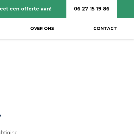
ect een offerte aan!
06 27 15 19 86
OVER ONS
CONTACT
?
htiging.