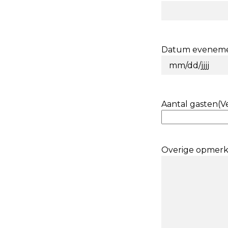
Datum evenem
MM
slash
DD
Aantal gasten
(V
slash
JJJJ
Overige opmerk