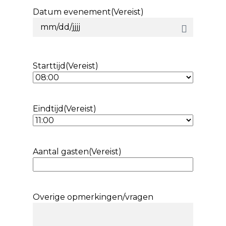
Datum evenement
(Vereist)
MM
slash
DD
Starttijd
(Vereist)
slash
JJJJ
Eindtijd
(Vereist)
Aantal gasten
(Vereist)
Overige opmerkingen/vragen